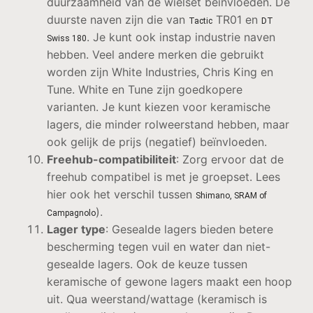
duurzaamheid van de wielset beïnvloeden. De
duurste naven zijn die van
TR01 en
Tactic
DT
. Je kunt ook instap industrie naven
Swiss 180
hebben. Veel andere merken die gebruikt
worden zijn White Industries, Chris King en
Tune. White en Tune zijn goedkopere
varianten. Je kunt kiezen voor keramische
lagers, die minder rolweerstand hebben, maar
ook gelijk de prijs (negatief) beïnvloeden.
Freehub-compatibiliteit
: Zorg ervoor dat de
freehub compatibel is met je groepset. Lees
hier ook het verschil tussen
Shimano, SRAM of
).
Campagnolo
Lager type
: Gesealde lagers bieden betere
bescherming tegen vuil en water dan niet-
gesealde lagers. Ook de keuze tussen
keramische of gewone lagers maakt een hoop
uit. Qua weerstand/wattage (keramisch is