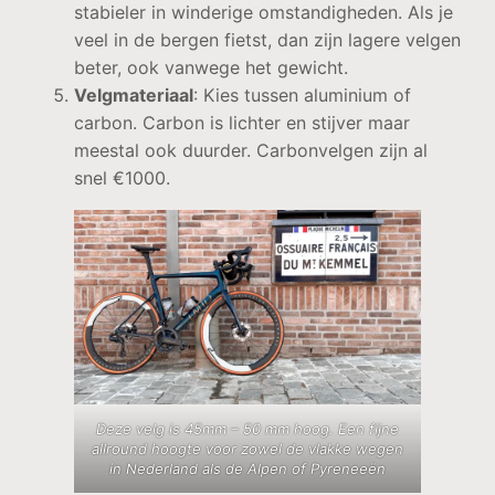
stabieler in winderige omstandigheden. Als je
veel in de bergen fietst, dan zijn lagere velgen
beter, ook vanwege het gewicht.
Velgmateriaal
: Kies tussen aluminium of
carbon. Carbon is lichter en stijver maar
meestal ook duurder. Carbonvelgen zijn al
snel €1000.
Deze velg is 45mm – 50 mm hoog. Een fijne
allround hoogte voor zowel de vlakke wegen
in Nederland als de Alpen of Pyreneeën