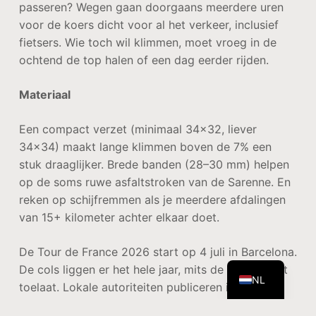
passeren? Wegen gaan doorgaans meerdere uren
voor de koers dicht voor al het verkeer, inclusief
fietsers. Wie toch wil klimmen, moet vroeg in de
ochtend de top halen of een dag eerder rijden.
Materiaal
Een compact verzet (minimaal 34×32, liever
34×34) maakt lange klimmen boven de 7% een
stuk draaglijker. Brede banden (28–30 mm) helpen
op de soms ruwe asfaltstroken van de Sarenne. En
reken op schijfremmen als je meerdere afdalingen
van 15+ kilometer achter elkaar doet.
DE
De Tour de France 2026 start op 4 juli in Barcelona.
EN
De cols liggen er het hele jaar, mits de sneeuw het
NL
toelaat. Lokale autoriteiten publiceren in het
voorjaar welke bergpassen wanneer geopend zijn,