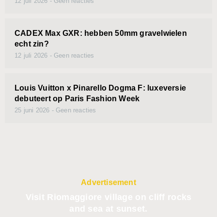
12 juli 2026
Geen reacties
CADEX Max GXR: hebben 50mm gravelwielen
echt zin?
12 juli 2026
Geen reacties
Louis Vuitton x Pinarello Dogma F: luxeversie
debuteert op Paris Fashion Week
25 juni 2026
Geen reacties
Advertisement
Visit Riomaggiore village on cliff rocks
and sea at sunset.