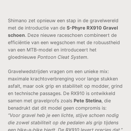
Shimano zet opnieuw een stap in de gravelwereld
met de introductie van de
S-Phyre RX910 Gravel
schoen
. Deze nieuwe raceschoen combineert de
efficiëntie van een wegschoen met de robuustheid
van een MTB-model en introduceert het
gloednieuwe
Pontoon Cleat System
.
Gravelwedstrijden vragen om een unieke mix:
maximale krachtoverbrenging voor lange stukken
asfalt, maar ook grip en stabiliteit op modder, grind
en technische passages. De RX910 is ontwikkeld
samen met gravelprofs zoals
Pete Stetina
, die
benadrukt dat dit model geen compromis is:
“Voor gravel heb je een lichte, stijve schoen nodig
die zowel stabiliteit op de pedalen als grip tijdens
een hike-a-bike biedt. De RX910 levert precies dat.”