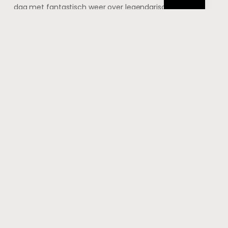
dag met fantastisch weer over legendarische
kasseistroken, heuvels en een heuvels
6 april 2014
TIPS