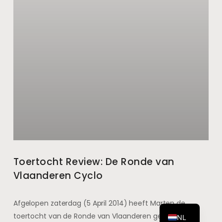
Toertocht Review: De Ronde van
Vlaanderen Cyclo
DE
EN
Afgelopen zaterdag (5 April 2014) heeft Marten de
toertocht van de Ronde van Vlaanderen gefietst. Een
NL