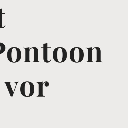
t
Pontoon
 vor