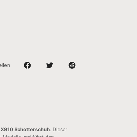
eilen
RX910 Schotterschuh
. Dieser