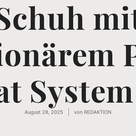
Schuh mi
tionärem 
at System
August 28, 2025
von
REDAKTION