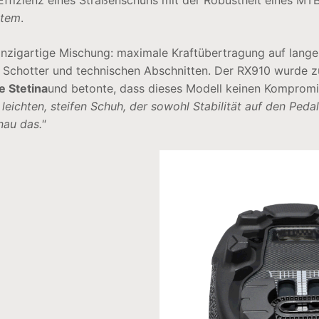
ffizienz eines Straßenschuhs mit der Robustheit eines MT
stem
.
inzigartige Mischung: maximale Kraftübertragung auf lange
m, Schotter und technischen Abschnitten. Der RX910 wurde 
e Stetina
und betonte, dass dieses Modell keinen Kompromis
leichten, steifen Schuh, der sowohl Stabilität auf den Peda
nau das."