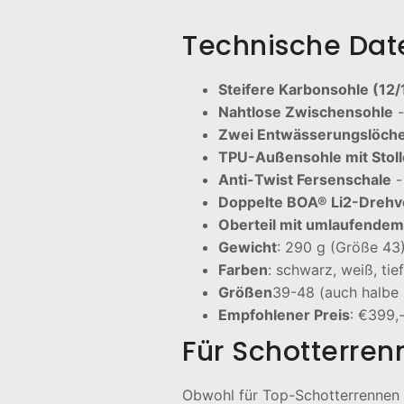
Technische Dat
Steifere Karbonsohle (12/
Nahtlose Zwischensohle
-
Zwei Entwässerungslöch
TPU-Außensohle mit Stol
Anti-Twist Fersenschale
-
Doppelte BOA® Li2-Drehv
Oberteil mit umlaufende
Gewicht
: 290 g (Größe 43
Farben
: schwarz, weiß, tie
Größen
39-48 (auch halbe 
Empfohlener Preis
: €399,
Für Schotterre
Obwohl für Top-Schotterrennen k