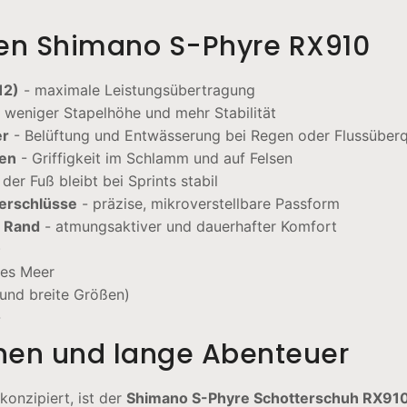
en Shimano S-Phyre RX910
12)
- maximale Leistungsübertragung
 weniger Stapelhöhe und mehr Stabilität
er
- Belüftung und Entwässerung bei Regen oder Flussüber
len
- Griffigkeit im Schlamm und auf Felsen
 der Fuß bleibt bei Sprints stabil
erschlüsse
- präzise, mikroverstellbare Passform
m Rand
- atmungsaktiver und dauerhafter Komfort
)
fes Meer
und breite Größen)
-
nnen und lange Abenteuer
onzipiert, ist der
Shimano S-Phyre Schotterschuh RX91