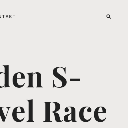
NTAKT
den S-
vel Race